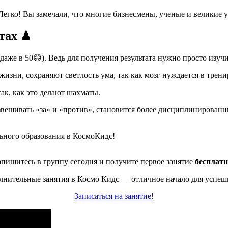
Легко! Вы замечали, что многие бизнесмены, ученые и великие 
тах ♟
(и даже в 50😄). Ведь для получения результата нужно просто изу
зни, сохраняют светлость ума, так как мозг нуждается в тренир
ак, как это делают шахматы.
звешивать «за» и «против», становится более дисциплинирован
льного образования в КосмоКидс!
апишитесь в группу сегодня и получите первое занятие
бесплатн
лнительные занятия в Космо Кидс — отличное начало для успеш
Записаться на занятие!