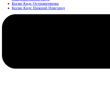
Космо Кидс Островитянова
Космо Кидс Нижний Новгород