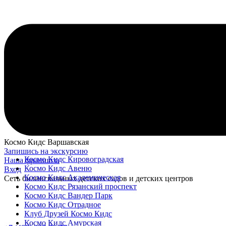
Космо Кидс Варшавская
Запишись на экскурсию
Космо Кидс Кировоградская
Наша франшиза
Космо Кидс Авеню
Вход
Космо Кидс Академическая
Сеть билингвальных детских садов и детских центров
Космо Кидс Рязанский проспект
Космо Кидс Вандер Парк
Космо Кидс Отрадное
Клуб Друзей Космо Кидс
Космо Кидс Амурская