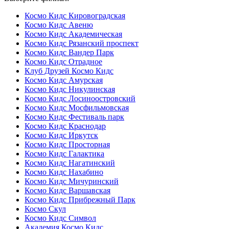
Космо Кидс Кировоградская
Космо Кидс Авеню
Космо Кидс Академическая
Космо Кидс Рязанский проспект
Космо Кидс Вандер Парк
Космо Кидс Отрадное
Клуб Друзей Космо Кидс
Космо Кидс Амурская
Космо Кидс Никулинская
Космо Кидс Лосиноостровский
Космо Кидс Мосфильмовская
Космо Кидс Фестиваль парк
Космо Кидс Краснодар
Космо Кидс Иркутск
Космо Кидс Просторная
Космо Кидс Галактика
Космо Кидс Нагатинский
Космо Кидс Нахабино
Космо Кидс Мичуринский
Космо Кидс Варшавская
Космо Кидс Прибрежный Парк
Космо Скул
Космо Кидс Символ
Академия Космо Кидс