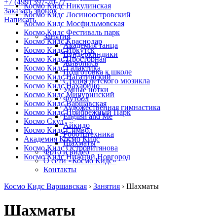
+7 (499) 397-70-77
Космо Кидс Никулинская
Заказать звонок
Космо Кидс Лосиноостровский
Написать
Космо Кидс Мосфильмовская
Космо Кидс Фестиваль парк
Занятия
Космо Кидс Краснодар
Академия танца
Космо Кидс Иркутск
Вундеркиндики
Космо Кидс Просторная
Живопись
Космо Кидс Галактика
Подготовка к школе
Космо Кидс Нагатинский
Студия детского мюзикла
Космо Кидс Нахабино
Умные нотки
Космо Кидс Мичуринский
Футбол
Космо Кидс Варшавская
Художественная гимнастика
Космо Кидс Прибрежный Парк
English and Me
Космо Скул
Айкидо
Космо Кидс Символ
Робототехника
Академия Космо Кидс
Шахматы
Космо Кидс Островитянова
Фото и видео
Космо Кидс Нижний Новгород
О сети «Космо Кидс»
Контакты
Космо Кидс Варшавская
›
Занятия
›
Шахматы
Шахматы