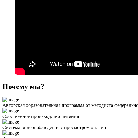
Почему мы?
Авторская образовательная
программа от методиста
федерально
Собственное производство питания
Система видеонаблюдения с просмотром онлайн